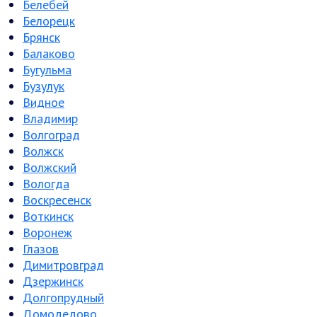
Белебей
Белорецк
Брянск
Балаково
Бугульма
Бузулук
Видное
Владимир
Волгоград
Волжск
Волжский
Вологда
Воскресенск
Воткинск
Воронеж
Глазов
Димитровград
Дзержинск
Долгопрудный
Домодедово