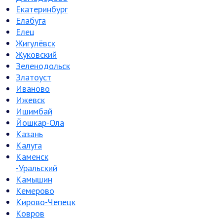
Екатеринбург
Елабуга
Елец
Жигулёвск
Жуковский
Зеленодольск
Златоуст
Иваново
Ижевск
Ишимбай
Йошкар-Ола
Казань
Калуга
Каменск
-Уральский
Камышин
Кемерово
Кирово-Чепецк
Ковров