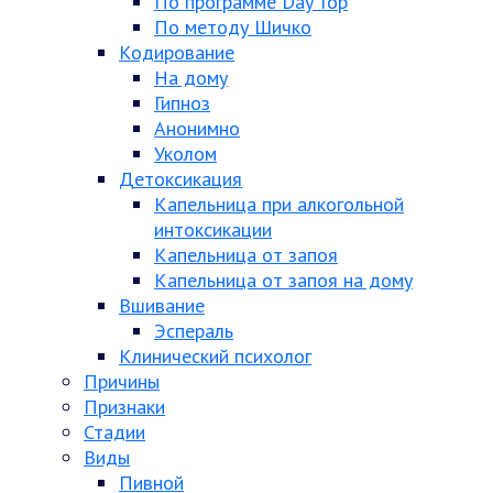
По программе Day Top
По методу Шичко
Кодирование
На дому
Гипноз
Анонимно
Уколом
Детоксикация
Капельница при алкогольной
интоксикации
Капельница от запоя
Капельница от запоя на дому
Вшивание
Эспераль
Клинический психолог
Причины
Признаки
Стадии
Виды
Пивной