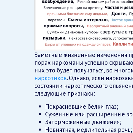
Заметные жизненные изменения пр
порах наркоманы успешно скрывают
них это будет получаться, во много
наркотиков
. Однако, если наркоза
состоянии наркотического опьянени
следующие признаки:
Покрасневшие белки глаз;
Суженные или расширенные зр
Заторможенные движения;
Невнятная, медлительная речь;