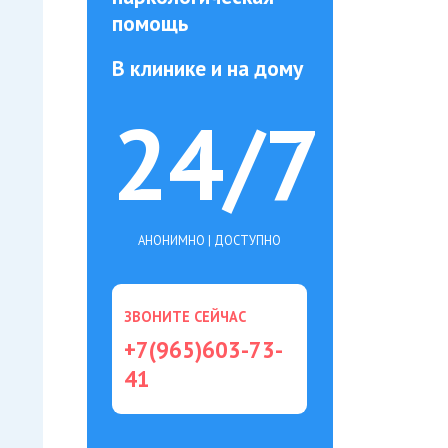
помощь
В клинике и на дому
24/7
АНОНИМНО | ДОСТУПНО
ЗВОНИТЕ СЕЙЧАС
+7(965)603-73-
41