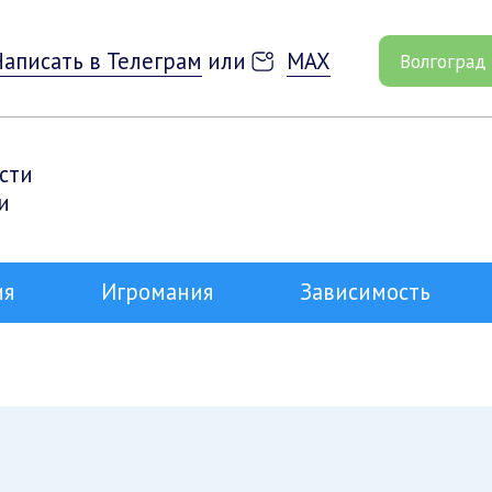
Написать в Телеграм
или
MAX
Волгоград
сти
и
ия
Игромания
Зависимость