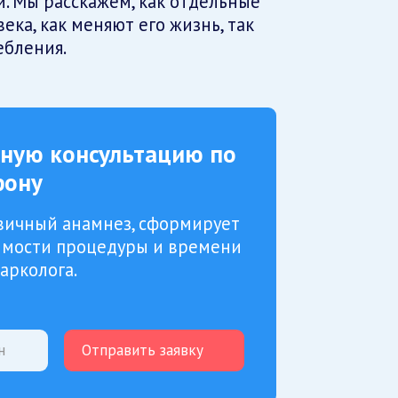
. Мы расскажем, как отдельные
ека, как меняют его жизнь, так
ебления.
тную консультацию по
фону
вичный анамнез, сформирует
оимости процедуры и времени
арколога.
Отправить заявку