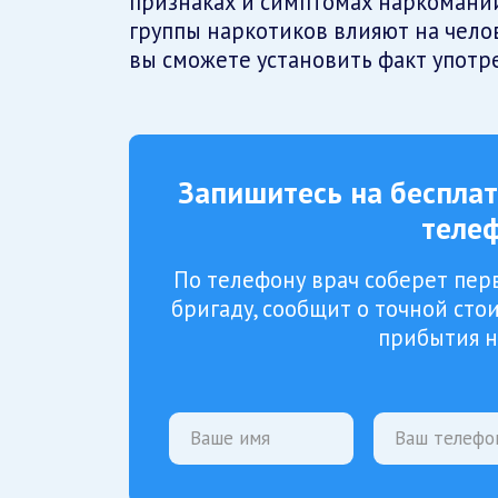
признаках и симптомах наркомании
группы наркотиков влияют на челов
вы сможете установить факт употр
Запишитесь на беспла
теле
По телефону врач соберет пер
бригаду, сообщит о точной ст
прибытия н