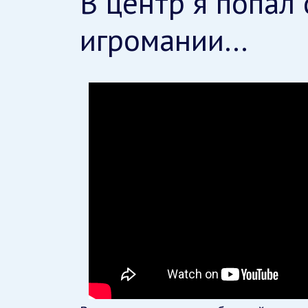
В центр я попал
игромании…