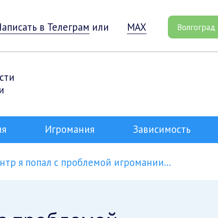
Написать в Телеграм
или
MAX
Волгоград
сти
и
ия
Игромания
Зависимость
нтр я попал с проблемой игромании…