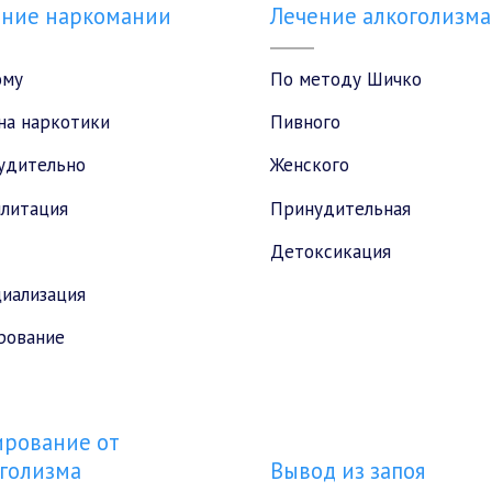
ение наркомании
Лечение алкоголизма
ому
По методу Шичко
на наркотики
Пивного
удительно
Женского
илитация
Принудительная
Детоксикация
иализация
рование
рование от
голизма
Вывод из запоя