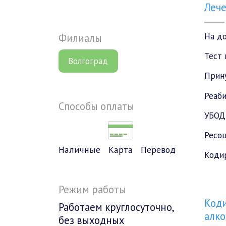
Леч
На д
Филиалы
Тест 
Волгоград
Прин
Реаб
Способы оплаты
УБОД
Ресоц
Наличные
Карта
Перевод
Коди
Режим работы
Коди
Работаем круглосуточно,
алко
без выходных