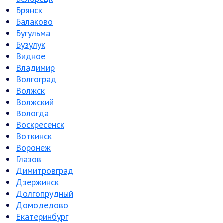
Брянск
Балаково
Бугульма
Бузулук
Видное
Владимир
Волгоград
Волжск
Волжский
Вологда
Воскресенск
Воткинск
Воронеж
Глазов
Димитровград
Дзержинск
Долгопрудный
Домодедово
Екатеринбург