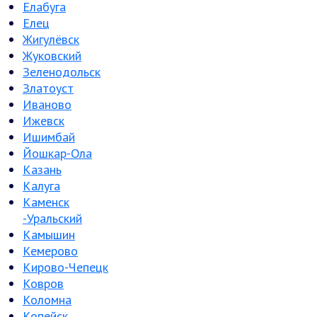
Елабуга
Елец
Жигулёвск
Жуковский
Зеленодольск
Златоуст
Иваново
Ижевск
Ишимбай
Йошкар-Ола
Казань
Калуга
Каменск
-Уральский
Камышин
Кемерово
Кирово-Чепецк
Ковров
Коломна
Копейск