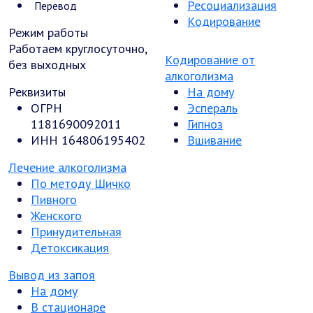
Ресоциализация
Перевод
Кодирование
Режим работы
Работаем круглосуточно,
Кодирование от
без выходных
алкоголизма
Реквизиты
На дому
ОГРН
Эспераль
1181690092011
Гипноз
ИНН 164806195402
Вшивание
Лечение алкоголизма
По методу Шичко
Пивного
Женского
Принудительная
Детоксикация
Вывод из запоя
На дому
В стационаре