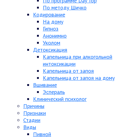
По программе Day Top
По методу Шичко
Кодирование
На дому
Гипноз
Анонимно
Уколом
Детоксикация
Капельница при алкогольной
интоксикации
Капельница от запоя
Капельница от запоя на дому
Вшивание
Эспераль
Клинический психолог
Причины
Признаки
Стадии
Виды
Пивной