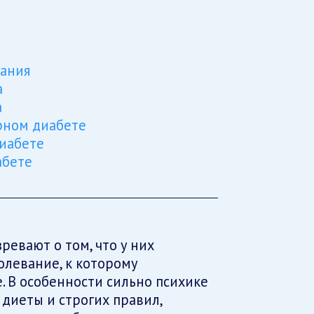
вания
а
а
рном диабете
диабете
абете
ревают о том, что у них
олевание, к которому
. В особенности сильно психике
диеты и строгих правил,