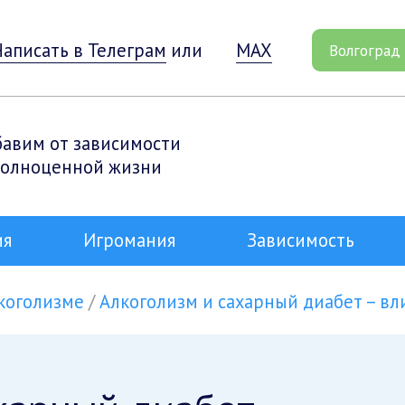
Написать в Телеграм
или
MAX
Волгоград
бавим от зависимости
полноценной жизни
ия
Игромания
Зависимость
лкоголизме
Алкоголизм и сахарный диабет – вл