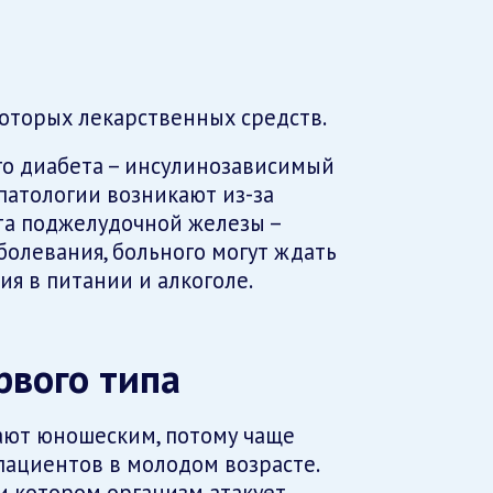
оторых лекарственных средств.
ого диабета – инсулинозависимый
патологии возникают из-за
а поджелудочной железы –
аболевания, больного могут ждать
я в питании и алкоголе.
рвого типа
ют юношеским, потому чаще
пациентов в молодом возрасте.
и котором организм атакует