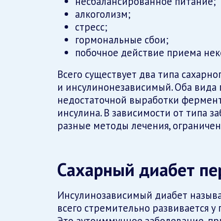
несбалансированное питание;
алкоголизм;
стресс;
гормональные сбои;
побочное действие приема нек
Всего существует два типа сахарн
и инсулинонезависимый. Оба вида 
недостаточной выработки фермент
инсулина. В зависимости от типа з
разные методы лечения, ограничени
Сахарный диабет пе
Инсулинозависимый диабет называ
всего стремительно развивается у 
Это аутоиммунное заболевание, пр