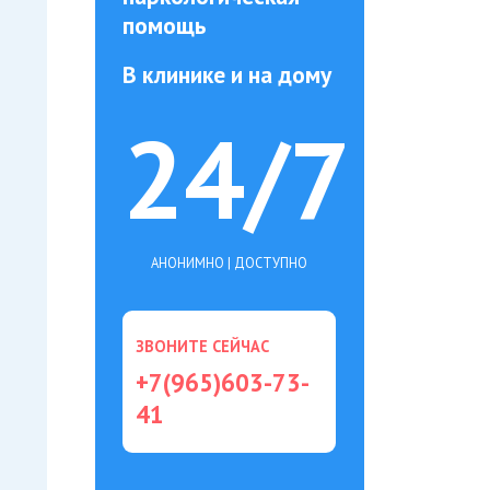
помощь
В клинике и на дому
24/7
АНОНИМНО | ДОСТУПНО
ЗВОНИТЕ СЕЙЧАС
+7(965)603-73-
41