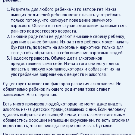
Родитель для любого ребенка - это авторитет. Из-за
пьющих родителей ребенок может начать употреблять
только потому, что копирует поведение значимого
взрослого. Обычно в этом случае алкоголизм развивается с
раннего подросткового возраста.
Пьющие родители не уделяют внимание своему ребенку,
для них важнее бутылка. Из-за этого ребенок может начать
бунтовать, подсесть на алкоголь и наркотики только для
того, чтобы обратить на себя внимание взрослых людей.
Недосмотренность. Обычно дети алкоголиков
предоставлены сами себе. Из-за этого они могут легко
попасть в плохую компанию, которая и соблазнит их на
употребление запрещенных веществ и алкоголя.
Существует множество факторов развития алкоголизма. Не
обязательно ребенок пьющего родителя тоже станет
зависимым. Это стереотип.
Есть много примеров людей, которые не могут даже видеть
алкоголь из-за детских травм, связанных с ним. Если человеку
удалось выбраться из пьющей семьи, стать самостоятельным,
обзавестись хорошим непьющим окружением, то есть огромная
вероятность, что он никогда не притронется к бутылке.
Не идите по стопам своих родителей. Если вы чувствуете тягу к