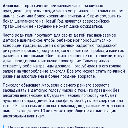
Алкоголь
– практически неизменная часть различных
праздников, взрослые люди часто устраивают застолья с вином,
шампанским или более крепкими напитками. К примеру, выпить
бокал шампанского на Новый Год является всероссийской
традицией, и ее нарушение может даже осуждаться.
Часто родители покупают для своих детей так называемое
детское шампанское, чтобы ребенок мог приобщиться ко
всеобщей традиции. Дети с огромной радостью подражают
ритуалам взрослых, радуются, когда вылетает пробка, а напиток
разливают по бокалам. Они чокаются вместе со старшими, могут
даже пародировать их пьяное поведение. Такая привычка
стирает у ребенка границы дозволенного, убирает в его голове
запрет на употребление алкоголя. Все это может стать причиной
развития алкоголизма в более позднем возрасте.
Психолог объясняет, что, если с самого раннего возраста
закладывать в детскую голову мысли о том, что праздник без
алкоголя невозможен, в будущем человек попросту не будет
чувствовать праздничной атмосферы без бутылки спиртного на
столе. Если в семь лет он пьет лимонад под названием детского
шампанского, через 10 лет может приобщиться к настоящим
алкогольным напиткам.
Не следует заострять внимание ребенка на вредных