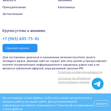
Женского
Анонимно
Принудительная
Капельница
Детоксикация
Круглосуточно и анонимно
+7 (965) 603-73-41
Заказать звонок
Для постановки диагноза и назначения лечения посетите своего
лечащего врача. Данный сайт не служит для этих целей, а предоставляет
контент исключительно информационного характера, равно как и не
является публичной офертой, определяемой законом РФ.
Политика конфиденциальности
Согласие на обработку
персональных данных
Мы используем cookie-файлы, чтобы учесть ваши предпочтения и
улучшить работу на нашем сайте. Для дополнительной
Закрыть
информации вы можете ознакомиться с
Политикой использования
© 2022 Сеть наркологических клиник «ВИТА» для наркозависимых,
cookie-файлов
.
алкоголиков и игроманов.