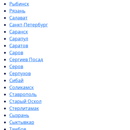
Рыбинск
Рязань
Салават
Санкт-Петербург
Саранск
Сарапул
Саратов
Саров
Сергиев Посад
Серов
Серпухов
Сибай
Соликамск
Ставрополь
Старый Оскол
Стерлитамак
Сызрань
Сыктывкар
Тамбов