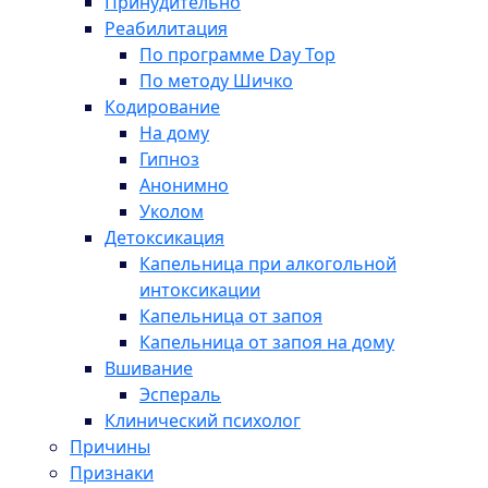
Принудительно
Реабилитация
По программе Day Top
По методу Шичко
Кодирование
На дому
Гипноз
Анонимно
Уколом
Детоксикация
Капельница при алкогольной
интоксикации
Капельница от запоя
Капельница от запоя на дому
Вшивание
Эспераль
Клинический психолог
Причины
Признаки