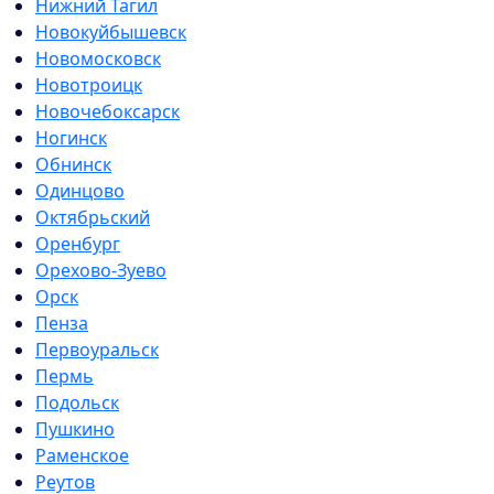
Нижний Тагил
Новокуйбышевск
Новомосковск
Новотроицк
Новочебоксарск
Ногинск
Обнинск
Одинцово
Октябрьский
Оренбург
Орехово-Зуево
Орск
Пенза
Первоуральск
Пермь
Подольск
Пушкино
Раменское
Реутов