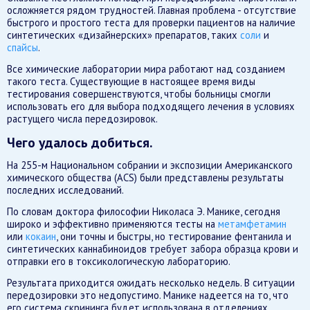
осложняется рядом трудностей. Главная проблема - отсутствие
быстрого и простого теста для проверки пациентов на наличие
синтетических «дизайнерских» препаратов, таких
соли
и
спайсы
.
Все химические лаборатории мира работают над созданием
такого теста. Существующие в настоящее время виды
тестирования совершенствуются, чтобы больницы смогли
использовать его для выбора подходящего лечения в условиях
растущего числа передозировок.
Чего удалось добиться.
На 255-м Национальном собрании и экспозиции Американского
химического общества (ACS) были представлены результаты
последних исследований.
По словам доктора философии Николаса Э. Манике, сегодня
широко и эффективно применяются тесты на
метамфетамин
или
кокаин
, они точны и быстры, но тестирование фентанила и
синтетических каннабиноидов требует забора образца крови и
отправки его в токсикологическую лабораторию.
Результата приходится ожидать несколько недель. В ситуации
передозировки это недопустимо. Манике надеется на то, что
его система скрининга будет использована в отделениях