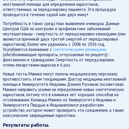
неотложной помощи для определения наркотиков,
ответственных за передозировку пациента. Эта процедура
проводится в течение одной или двух минут.
Потребность в таких средствах выявления очевидна. Данные
Центров США по контролю и профилактике заболеваний
неутешительны - смертность от передозировки опиоидами (они
являются причиной двух третей смертей от передозировки
наркотиков), более чем удвоилась с 2006 по 2016 год.
Усугубляется положение с
синтетическими опиоидами
(обезболивающие препараты, отпускаемые по рецепту) -
фентанилом и трамадолом. Смертность от передозировок
этими лекарствами выросла в 6 раз.
Новые тесты Манике могут помочь медицинскому персоналу
противостоять этим тенденциям. Доктор медицины неотложной
помощи в Университете Индианы Дэниел Русиньяк посоветовал
Манике направить усилия на определение новых синтетических
наркотиков, потому что в клиниках нет хороших способов их
отслеживания. Команда Манике из Университета Индианы и
Университета Пердью в Индианаполисе разработали
устройство, которое может проверять эти соединения, а также
классические запрещенные наркотики.
Результаты работы.