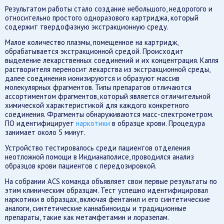
Результатом работы стало создание небольшого, недорогого и
относительно простого одноразового картриджа, который
содержит твердофазную экстракционную среду.
Малое количество плазмы, помещенное на картридж,
обрабатывается экстракционной средой. Происходит
выделение лекарственных соединений и их концентрация. Капля
растворителя переносит лекарства из экстракционной среды,
далее соединения ионизируются и образуют массив
молекулярных фрагментов. Типы препаратов отличаются
ассортиментом фрагментов, который является отличительной
химической характеристикой для каждого конкретного
соединения. Фрагменты обнаруживаются масс-спектрометром.
ПО идентифицирует
наркотики
в образце крови. Процедура
занимает около 5 минут.
Устройство тестировалось среди пациентов отделения
неотложной помощи в Индианаполисе, проводился анализ
образцов крови пациентов с передозировкой.
На собрании ACS команда объявляет свои первые результаты по
этим клиническим образцам. Тест успешно идентифицировал
наркотики в образцах, включая фентанил и его синтетические
аналоги, синтетические каннабиноиды и традиционные
препараты, такие как метамфетамин и лоразепам.