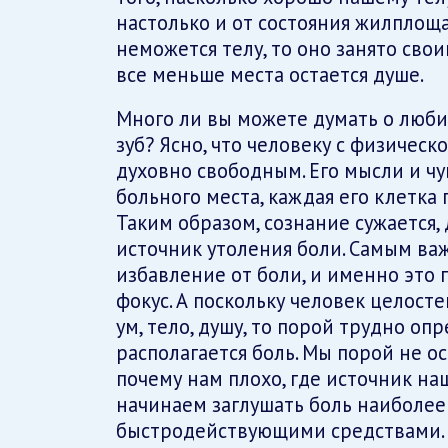
настолько и от состояния жилплоща
неможется телу, то оно занято св
все меньше места остается душе.
Много ли вы можете думать о любим
зуб? Ясно, что человеку с физичес
духовно свободным. Его мысли и чу
больного места, каждая его клетка 
Таким образом, сознание сужается,
источник утоления боли. Самым ва
избавление от боли, и именно это
фокус. А поскольку человек целост
ум, тело, душу, то порой трудно оп
располагается боль. Мы порой не ос
почему нам плохо, где источник на
начинаем заглушать боль наиболее
быстродействующими средствами. Н