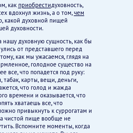
ом, как
приобрести
духовность,
сех вдохнул жизнь, а о том,
чем
, какой духовной пищей
шей духовности.
а нашу духовную сущность, как бы
нулись от представшего перед
ому, как мы ужасаемся, глядя на
рмленное, голодное существо на
е все, что попадется под руку:
 табак, карты, вещи, деньги,
ажется, что голод и жажда
го времени и оказывается, что
опять хватаешь все, что
можно привыкнуть к суррогатам и
на чистой пище вообще не
утить. Вспомните моменты, когда