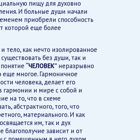
ециальную пищу для духовно
ления. И больные души начали
ременем приобрели способность
от которой еще более
и тело, как нечто изолированное
 существовать без души, так и
В понятие
“ЧЕЛОВЕК”
неразрывно
го еще многое. Гармоничное
сти человека, делает его
 гармонии и мире с собой и
е на то, что в схеме
ать, абстрактного, того, что
етного, материального. И как
освящается им, так и дух
е благополучие зависит и от
у с помещенным в него духом,