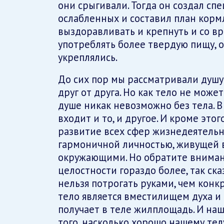
они срыгивали. Тогда он создал сп
ослабленных и составил план корм
выздоравливать и крепнуть и со в
употреблять более твердую пищу, 
укреплялись.
До сих пор мы рассматривали душу 
друг от друга. Но как тело не может
душе никак невозможно без тела. 
входит и то, и другое. И кроме это
развитие всех сфер жизнедеятельно
гармоничной личностью, живущей в
окружающими. Но обратите внимани
целостности гораздо более, так сказ
нельзя потрогать руками, чем конкр
тело является вместилищем духа и 
получает в теле жилплощадь. И наш
того, насколько хорошо нашему тел