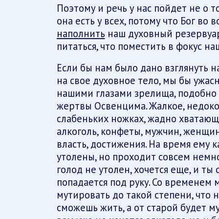
Поэтому и речь у нас пойдет не о т
она есть у всех, потому что Бог во в
наполнить
наш духовный резервуар
питаться, что поместить в фокус на
Если бы нам было дано взглянуть н
на свое духовное тело, мы бы ужас
нашими глазами зрелища, подобно т
жертвы Освенцима. Жалкое, недоко
слабеньких ножках, жадно хватающе
алкоголь, конфеты, мужчин, женщин,
власть, достижения. На время ему к
утолены, но проходит совсем немно
голод не утолен, хочется еще, и ты 
попадается под руку. Со временем 
мутировать до такой степени, что 
сможешь жить, а от старой будет м