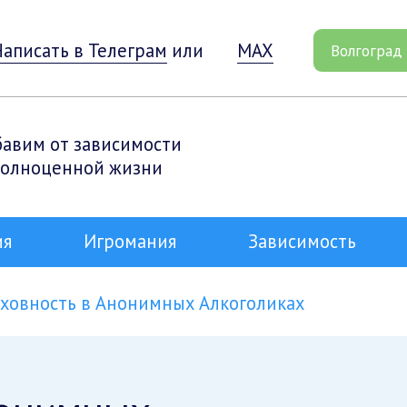
Написать в Телеграм
или
MAX
Волгоград
бавим от зависимости
полноценной жизни
ия
Игромания
Зависимость
ховность в Анонимных Алкоголиках