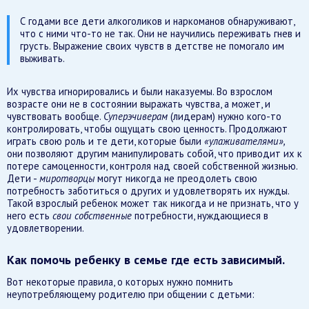
С годами все дети алкоголиков и наркоманов обнаруживают,
что с ними что-то не так. Они не научились переживать гнев и
грусть. Выражение своих чувств в детстве не помогало им
выживать.
Их чувства игнорировались и были наказуемы. Во взрослом
возрасте они не в состоянии выражать чувства, а может, и
чувствовать вообще.
Суперэчиверам
(лидерам) нужно кого-то
контролировать, чтобы ощущать свою ценность. Продолжают
играть свою роль и те дети, которые были
«улаживателями»,
они позволяют другим манипулировать собой, что приводит их к
потере самоценности, контроля над своей собственной жизнью.
Дети -
миротворцы
могут никогда не преодолеть свою
потребность заботиться о других и удовлетворять их нужды.
Такой взрослый ребенок может так никогда и не признать, что у
него есть
свои собственные
потребности, нуждающиеся в
удовлетворении.
Как помочь ребенку в семье где есть зависимый.
Вот некоторые правила, о которых нужно помнить
неупотребляющему родителю при общении с детьми: