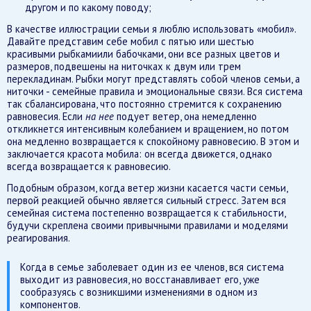
другом и по какому поводу;
В качестве иллюстрации семьи я люблю использовать «мобил».
Давайте представим себе мобил с пятью или шестью
красивыми рыбкамиили бабочками, они все разных цветов и
размеров, подвешены на ниточках к двум или трем
перекладинам. Рыбки могут представлять собой членов семьи, а
ниточки - семейные правила и эмоциональные связи. Вся система
так сбалансирована, что постоянно стремится к сохранению
равновесия. Если
на нее
подует ветер, она немедленно
откликнется интенсивным колебанием и вращением, но потом
она медленно возвращается к спокойному равновесию. В этом и
заключается красота мобила: он всегда движется, однако
всегда возвращается к равновесию.
Подобным образом, когда ветер жизни касается части семьи,
первой реакцией обычно является сильный стресс. Затем вся
семейная система постепенно возвращается к стабильности,
будучи скреплена своими привычными правилами и моделями
реагирования.
Когда в семье заболевает один из ее членов, вся система
выходит из равновесия, но восстанавливает его, уже
сообразуясь с возникшими изменениями в одном из
компонентов.