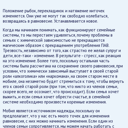
Положение рыбок, перекладинок и натяжение ниточек
изменяется. Они уже не могут так свободно колебаться,
возвращаясь в равновесие. Устанавливается новое.
Когда мы начинаем понимать, как функционируют семейные
системы, то мы перестаем удивляться, почему проблемы в
семьях с химической зависимостью не прекращаются
магическим образом с прекращением употребления ПАВ.
Трезвость, независимо от того, как страстно ее желал супруг и
дети, все-таки - изменение. В результате - стресс, как реакция
на это изменение. Более того, поскольку остальная часть
системы была рассчитана на сохранение своего равновесия, при
условии, что химически зависимый выступает в своей старой
роли «алкоголика» или «наркомана», на своем старом месте в
мобиле, она незаметно будет стремиться к тому, чтобы вернуть
его к своей старой роли (при том, что никто из членов семьи,
скорее всего, не осознает, что происходит). Если семья хочет
выжить, и если семья хочет обрести счастье, в семейной
системе необходимо произвести коренные изменения.
Мобил является источником надежды, поскольку он
предполагает, что у нас есть много точек для изменения
равновесия, с них можно начинать изменения. Если один из
членов семьи сопротивляется, мы можем начать работать с