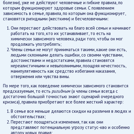
болезни), уже не действуют человечные и гибкие правила, по
которым функционируют здоровые семьи. С появлением
зависимость в семье, правила, по которым она функционирует,
становятся ригидными (жесткими) и бесчеловечными:
Они перестают действовать на благо всей семьи и начинают
работать на того, кто их устанавливает, то есть на
химически зависимого человека, ради того, чтобы он мог
продолжать употреблять;
Члены семьи не могут приниматься такими, какие они есть,
людьми склонными делать ошибки, со своими чувствами,
достоинствами и недостатками, правила становятся
нереалистичными и невыполнимыми, поощряя нечестность,
манипулятивность как средство избегания наказания,
отвержения или чувства вины.
По мере того, как поведение химически зависимого становится
предсказуемым, то есть
ригидным
(а члены семьи всегда с
достаточно большой точностью знают сценарий очередного
кризиса), правила приобретают все более жесткий характер:
В семье все меньше делаются скидки на различия в людях и
обстоятельствах;
Перестают поощряться изменения, так как они
представляют потенциальную угрозу статус-кво и особенно
автору новых правил;