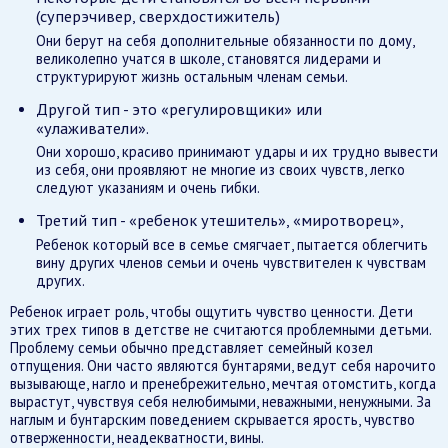
(суперэчивер, сверхдостижитель)
Они берут на себя дополнительные обязанности по дому,
великолепно учатся в школе, становятся лидерами и
структурируют жизнь остальным членам семьи.
Другой тип - это «регулировщики» или
«улаживатели».
Они хорошо, красиво принимают удары и их трудно вывести
из себя, они проявляют не многие из своих чувств, легко
следуют указаниям и очень гибки.
Третий тип - «ребенок утешитель», «миротворец»,
Ребенок который все в семье смягчает, пытается облегчить
вину других членов семьи и очень чувствителен к чувствам
других.
Ребенок играет роль, чтобы ощутить чувство ценности. Дети
этих трех типов в детстве не считаются проблемными детьми.
Проблему семьи обычно представляет семейный козел
отпущения. Они часто являются бунтарями, ведут себя нарочито
вызывающе, нагло и пренебрежительно, мечтая отомстить, когда
вырастут, чувствуя себя нелюбимыми, неважными, ненужными. За
наглым и бунтарским поведением скрывается ярость, чувство
отверженности, неадекватности, вины.