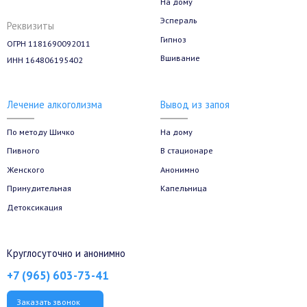
На дому
Эспераль
Реквизиты
Гипноз
ОГРН 1181690092011
Вшивание
ИНН 164806195402
Лечение алкоголизма
Вывод из запоя
По методу Шичко
На дому
Пивного
В стационаре
Женского
Анонимно
Принудительная
Капельница
Детоксикация
Круглосуточно и анонимно
+7 (965) 603-73-41
Заказать звонок