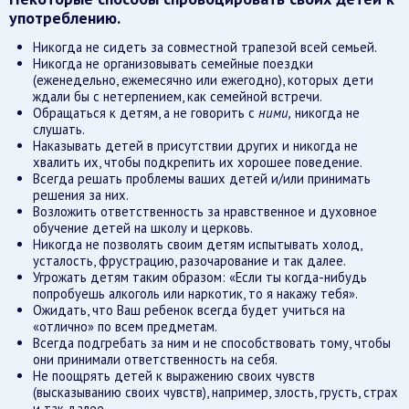
употреблению.
Никогда не сидеть за совместной трапезой всей семьей.
Никогда не организовывать семейные поездки
(еженедельно, ежемесячно или ежегодно), которых дети
ждали бы с нетерпением, как семейной встречи.
Обращаться к детям, а не говорить с
ними,
никогда не
слушать.
Наказывать детей в присутствии других и никогда не
хвалить их, чтобы подкрепить их хорошее поведение.
Всегда решать проблемы ваших детей и/или принимать
решения за них.
Возложить ответственность за нравственное и духовное
обучение детей на школу и церковь.
Никогда не позволять своим детям испытывать холод,
усталость, фрустрацию, разочарование и так далее.
Угрожать детям таким образом: «Если ты когда-нибудь
попробуешь алкоголь или наркотик, то я накажу тебя».
Ожидать, что Ваш ребенок всегда будет учиться на
«отлично» по всем предметам.
Всегда подгребать за ним и не способствовать тому, чтобы
они принимали ответственность на себя.
Не поощрять детей к выражению своих чувств
(высказыванию своих чувств), например, злость, грусть, страх
и так далее.