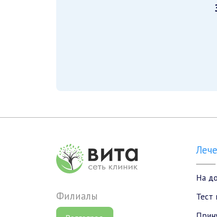
Леч
На д
Филиалы
Тест 
Прин