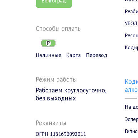
Волгоград
Реаб
УБОД
Способы оплаты
Ресоц
Коди
Наличные
Карта
Перевод
Режим работы
Коди
алко
Работаем круглосуточно,
без выходных
На д
Эспе
Реквизиты
Гипно
ОГРН 1181690092011