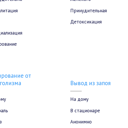
илитация
Принудительная
Детоксикация
иализация
рование
рование от
голизма
Вывод из запоя
ому
На дому
раль
В стационаре
з
Анонимно