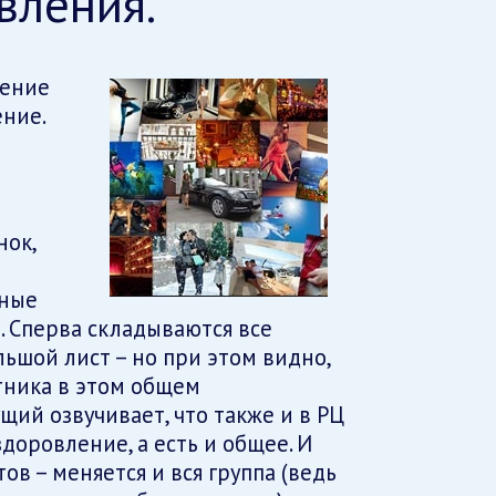
вления.
чение
ние.
нок,
мные
. Сперва складываются все
льшой лист – но при этом видно,
тника в этом общем
щий озвучивает, что также и в РЦ
здоровление, а есть и общее. И
ов – меняется и вся группа (ведь