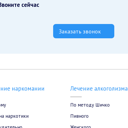
Звоните сейчас
Заказать звонок
ение наркомании
Лечение алкоголизма
ому
По методу Шичко
на наркотики
Пивного
удительно
Женского