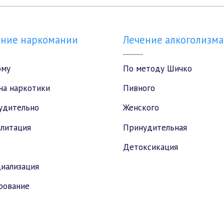
ение наркомании
Лечение алкоголизма
ому
По методу Шичко
на наркотики
Пивного
удительно
Женского
илитация
Принудительная
Детоксикация
иализация
рование