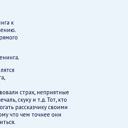
нга к
жению.
рямого
енинга.
лятся
а,
вовали страх, неприятные
аль, скуку и т.д. Тот, кто
огать рассказчику своими
ому что чем точнее они
иться.