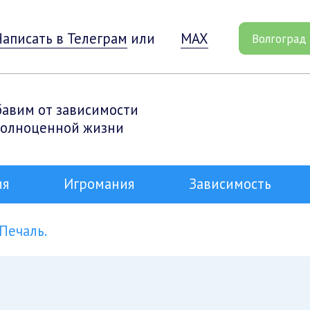
Написать в Телеграм
или
MAX
Волгоград
бавим от зависимости
полноценной жизни
ия
Игромания
Зависимость
Печаль.