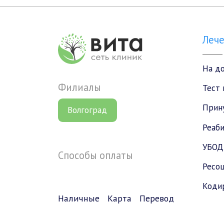
Леч
На д
Филиалы
Тест 
Прин
Волгоград
Реаб
УБОД
Способы оплаты
Ресоц
Коди
Наличные
Карта
Перевод