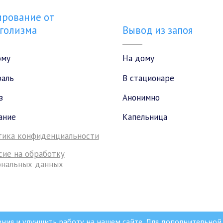
рование от
голизма
Вывод из запоя
ому
На дому
раль
В стационаре
з
Анонимно
ание
Капельница
тика конфиденциальности
сие на обработку
ональных данных
ения и улучшить работу на нашем сайте. Для дополнительно