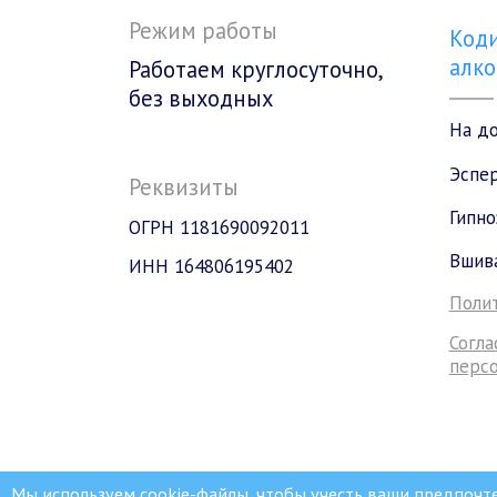
Режим работы
Коди
алко
Работаем круглосуточно,
без выходных
На д
Эспе
Реквизиты
Гипно
ОГРН 1181690092011
Вшив
ИНН 164806195402
Поли
Согла
перс
Мы используем cookie-файлы, чтобы учесть ваши предпочт